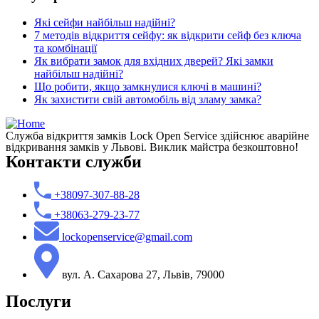
Які сейфи найбільш надійні?
7 методів відкриття сейфу: як відкрити сейф без ключа
та комбінації
Як вибрати замок для вхідних дверей? Які замки
найбільш надійні?
Що робити, якщо замкнулися ключі в машині?
Як захистити свій автомобіль від зламу замка?
Служба відкриття замків Lock Open Service здійснює аварійне
відкривання замків у Львові. Виклик майстра безкоштовно!
Контакти служби
+38097-307-88-28
+38063-279-23-77
lockopenservice@gmail.com
вул. А. Сахарова 27, Львів, 79000
Послуги