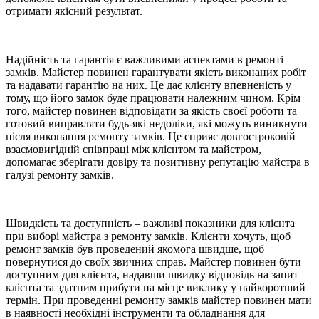
отримати якісний результат.
Надійність та гарантія є важливими аспектами в ремонті
замків. Майстер повинен гарантувати якість виконаних робіт
та надавати гарантію на них. Це дає клієнту впевненість у
тому, що його замок буде працювати належним чином. Крім
того, майстер повинен відповідати за якість своєї роботи та
готовий виправляти будь-які недоліки, які можуть виникнути
після виконання ремонту замків. Це сприяє довгостроковій
взаємовигідній співпраці між клієнтом та майстром,
допомагає зберігати довіру та позитивну репутацію майстра в
галузі ремонту замків.
Швидкість та доступність – важливі показники для клієнта
при виборі майстра з ремонту замків. Клієнти хочуть, щоб
ремонт замків був проведений якомога швидше, щоб
повернутися до своїх звичних справ. Майстер повинен бути
доступним для клієнта, надавши швидку відповідь на запит
клієнта та здатним прибути на місце виклику у найкоротший
термін. При проведенні ремонту замків майстер повинен мати
в наявності необхідні інструменти та обладнання для