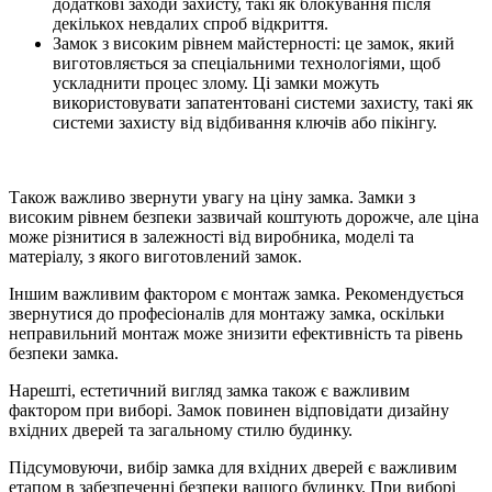
додаткові заходи захисту, такі як блокування після
декількох невдалих спроб відкриття.
Замок з високим рівнем майстерності: це замок, який
виготовляється за спеціальними технологіями, щоб
ускладнити процес злому. Ці замки можуть
використовувати запатентовані системи захисту, такі як
системи захисту від відбивання ключів або пікінгу.
Також важливо звернути увагу на ціну замка. Замки з
високим рівнем безпеки зазвичай коштують дорожче, але ціна
може різнитися в залежності від виробника, моделі та
матеріалу, з якого виготовлений замок.
Іншим важливим фактором є монтаж замка. Рекомендується
звернутися до професіоналів для монтажу замка, оскільки
неправильний монтаж може знизити ефективність та рівень
безпеки замка.
Нарешті, естетичний вигляд замка також є важливим
фактором при виборі. Замок повинен відповідати дизайну
вхідних дверей та загальному стилю будинку.
Підсумовуючи, вибір замка для вхідних дверей є важливим
етапом в забезпеченні безпеки вашого будинку. При виборі