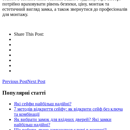
потрібно враховувати рівень безпеки, ціну, монтаж та
естетичний вигляд замка, а також звернутися до професіоналів
для монтажу.
Share This Post:
Previous Post
Next Post
Популярні статті
Які сейфи найбільш надійні?
7 методів відкриття сейфу: як відкрити сейф без ключа
та комбінації
Як вибрати замок для вхідних дверей? Які замки
найбільш надійні?
Що робити, якщо замкнулися ключі в машині?