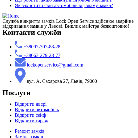
Як захистити свій автомобіль від зламу замка?
Служба відкриття замків Lock Open Service здійснює аварійне
відкривання замків у Львові. Виклик майстра безкоштовно!
Контакти служби
+38097-307-88-28
+38063-279-23-77
lockopenservice@gmail.com
вул. А. Сахарова 27, Львів, 79000
Послуги
Відкрити двері
Відкрити автомобіль
Відкрити сейф
Відкрити гараж
Ремонт замків
Заміна замків